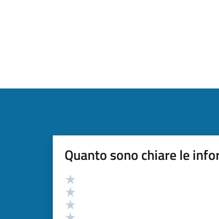
Quanto sono chiare le info
Valutazione
Valuta 5 stelle su 5
Valuta 4 stelle su 5
Valuta 3 stelle su 5
Valuta 2 stelle su 5