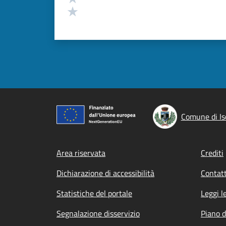
Valuta 1 stelle su 5
Comune di Is
Footer menu
Area riservata
Crediti
Dichiarazione di accessibilità
Contatt
Statistiche del portale
Leggi l
Segnalazione disservizio
Piano d