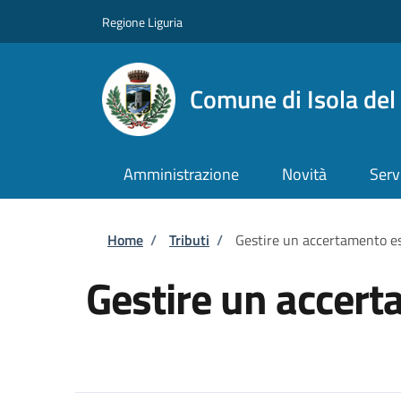
Salta al contenuto principale
Skip to footer content
Regione Liguria
Comune di Isola del
Amministrazione
Novità
Serv
Briciole di pane
Home
/
Tributi
/
Gestire un accertamento e
Gestire un accer