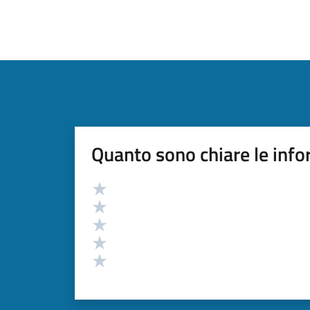
Quanto sono chiare le info
Valutazione
Valuta 5 stelle su 5
Valuta 4 stelle su 5
Valuta 3 stelle su 5
Valuta 2 stelle su 5
Valuta 1 stelle su 5