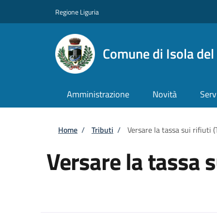
Salta al contenuto principale
Skip to footer content
Regione Liguria
Comune di Isola del
Amministrazione
Novità
Serv
Briciole di pane
Home
/
Tributi
/
Versare la tassa sui rifiuti 
Versare la tassa su