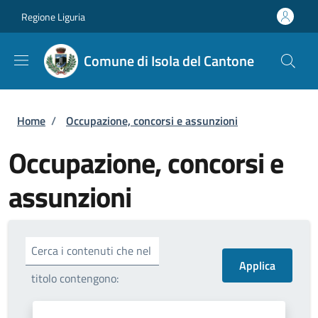
Salta al contenuto principale
Skip to footer content
Regione Liguria
Comune di Isola del Cantone
Briciole di pane
Home
/
Occupazione, concorsi e assunzioni
Occupazione, concorsi e
assunzioni
Cerca i contenuti che nel
titolo contengono: