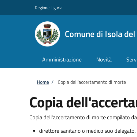
Salta al contenuto principale
Skip to footer content
Regione Liguria
Comune di Isola del
Amministrazione
Novità
Serv
Briciole di pane
Home
/
Copia dell'accertamento di morte
Copia dell'accert
Copia dell'accertamento di morte compilato da
direttore sanitario o medico suo delegato, 