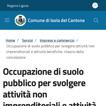
Salta al contenuto principale
Skip to footer content
Regione Liguria
Comune di Isola del Cantone
Briciole di pane
Home
/
Servizi
/
Imprese e commercio
/
Occupazione di suolo pubblico per svolgere attività non
imprenditoriali e attività benefiche: rilascio della
concessione
Occupazione di suolo
pubblico per svolgere
attività non
imprenditoriali e attività