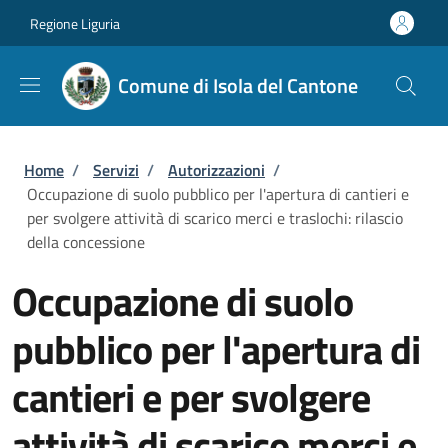
Salta al contenuto principale
Skip to footer content
Regione Liguria
Comune di Isola del Cantone
Briciole di pane
Home
/
Servizi
/
Autorizzazioni
/
Occupazione di suolo pubblico per l'apertura di cantieri e
per svolgere attività di scarico merci e traslochi: rilascio
della concessione
Occupazione di suolo
pubblico per l'apertura di
cantieri e per svolgere
attività di scarico merci e