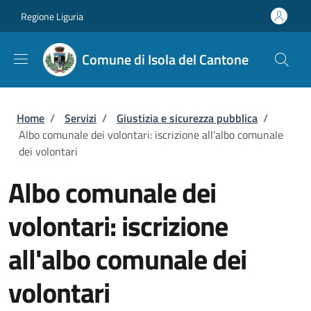
Salta al contenuto principale
Skip to footer content
Regione Liguria
Comune di Isola del Cantone
Briciole di pane
Home
/
Servizi
/
Giustizia e sicurezza pubblica
/
Albo comunale dei volontari: iscrizione all'albo comunale
dei volontari
Albo comunale dei
volontari: iscrizione
all'albo comunale dei
volontari