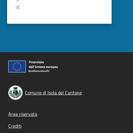
Valuta 1 stelle su 5
Comune di Isola del Cantone
Footer menu
Area riservata
Crediti