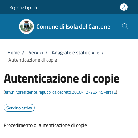
Salta al contenuto principale
Skip to footer content
Regione Liguria
Comune di Isola del Cantone
Briciole di pane
Home
/
Servizi
/
Anagrafe e stato civile
/
Autenticazione di copie
Autenticazione di copie
(
urn:nir:presidente.repubblica:decreto:2000-12-28;445~art18
)
Servizio attivo
Procedimento di autenticazione di copie