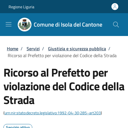
Salta al contenuto principale
Skip to footer content
Regione Liguria
Comune di Isola del Cantone
Briciole di pane
Home
/
Servizi
/
Giustizia e sicurezza pubblica
/
Ricorso al Prefetto per violazione del Codice della Strada
Ricorso al Prefetto per
violazione del Codice della
Strada
(
urn:nir:stato:decreto.legislativo:1992-04-30;285~art203
)
Servizio attivo