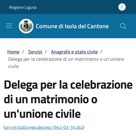
Salta al contenuto principale
Skip to footer content
Regione Liguria
Comune di Isola del Cantone
Briciole di pane
Home
/
Servizi
/
Anagrafe e stato civile
/
Delega per la celebrazione di un matrimonio o un'unione
civile
Delega per la celebrazione
di un matrimonio o
un'unione civile
(
urn:nir:stato:regio.decreto:1942-03-16;262
)