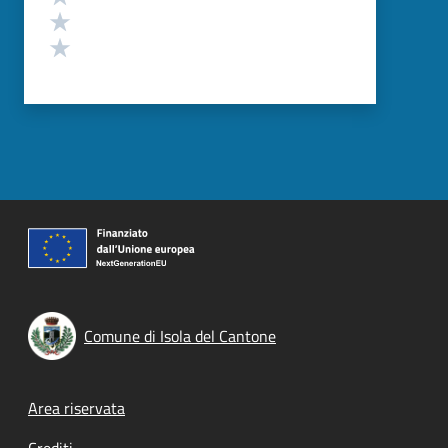
Valuta 2 stelle su 5
Valuta 1 stelle su 5
Comune di Isola del Cantone
Footer menu
Area riservata
Crediti