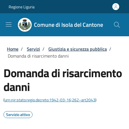
Salta al contenuto principale
Skip to footer content
Regione Liguria
Comune di Isola del Cantone
Briciole di pane
Home
/
Servizi
/
Giustizia e sicurezza pubblica
/
Domanda di risarcimento danni
Domanda di risarcimento
danni
(
urn:nir:stato:regio.decreto:1942-03-16;262~art2043
)
Servizio attivo