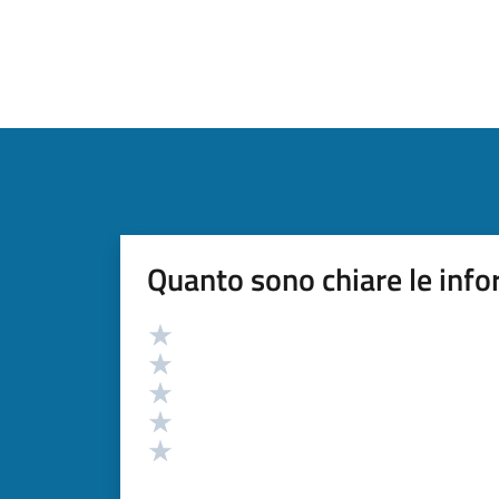
Quanto sono chiare le info
Valutazione
Valuta 5 stelle su 5
Valuta 4 stelle su 5
Valuta 3 stelle su 5
Valuta 2 stelle su 5
Valuta 1 stelle su 5