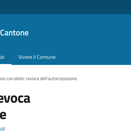
 Cantone
izi
Vivere il Comune
so carrabile: revoca dell'autorizzazione
revoca
ne
t46
)