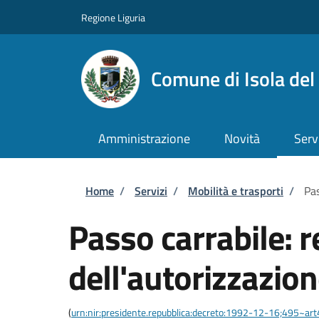
Salta al contenuto principale
Skip to footer content
Regione Liguria
Comune di Isola del
Amministrazione
Novità
Serv
Briciole di pane
Home
/
Servizi
/
Mobilità e trasporti
/
Pas
Passo carrabile: 
dell'autorizzazio
(
urn:nir:presidente.repubblica:decreto:1992-12-16;495~ar