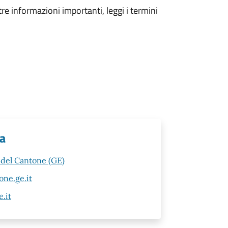
tre informazioni importanti, leggi i termini
va
a del Cantone (GE)
ne.ge.it
.it