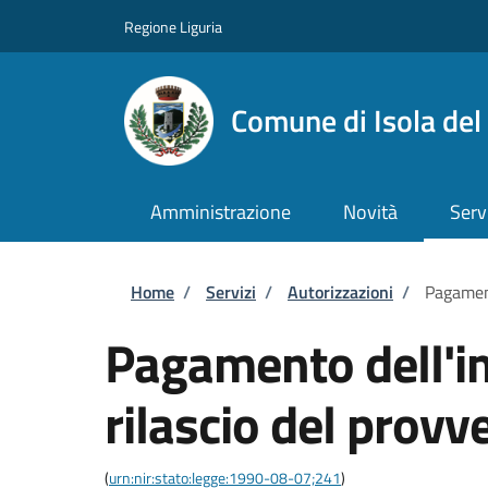
Salta al contenuto principale
Skip to footer content
Regione Liguria
Comune di Isola del
Amministrazione
Novità
Serv
Briciole di pane
Home
/
Servizi
/
Autorizzazioni
/
Pagament
Pagamento dell'im
rilascio del provv
(
urn:nir:stato:legge:1990-08-07;241
)