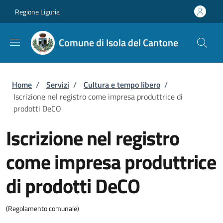
Salta al contenuto principale
Skip to footer content
Regione Liguria
Comune di Isola del Cantone
Briciole di pane
Home
/
Servizi
/
Cultura e tempo libero
/
Iscrizione nel registro come impresa produttrice di
prodotti DeCO
Iscrizione nel registro
come impresa produttrice
di prodotti DeCO
(Regolamento comunale)