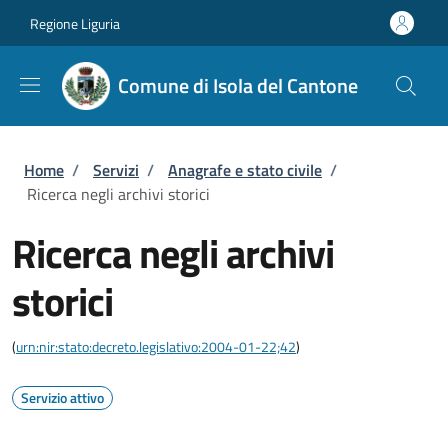
Salta al contenuto principale
Skip to footer content
Regione Liguria
Comune di Isola del Cantone
Briciole di pane
Home
/
Servizi
/
Anagrafe e stato civile
/
Ricerca negli archivi storici
Ricerca negli archivi
storici
(
urn:nir:stato:decreto.legislativo:2004-01-22;42
)
Servizio attivo