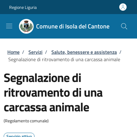
Salta al contenuto principale
Skip to footer content
Regione Liguria
Comune di Isola del Cantone
Briciole di pane
Home
/
Servizi
/
Salute, benessere e assistenza
/
Segnalazione di ritrovamento di una carcassa animale
Segnalazione di
ritrovamento di una
carcassa animale
(Regolamento comunale)
Servizio attivo