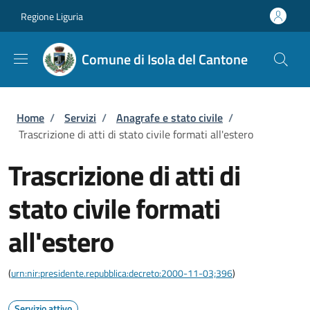
Salta al contenuto principale
Skip to footer content
Regione Liguria
Comune di Isola del Cantone
Briciole di pane
Home
/
Servizi
/
Anagrafe e stato civile
/
Trascrizione di atti di stato civile formati all'estero
Trascrizione di atti di
stato civile formati
all'estero
(
urn:nir:presidente.repubblica:decreto:2000-11-03;396
)
Servizio attivo