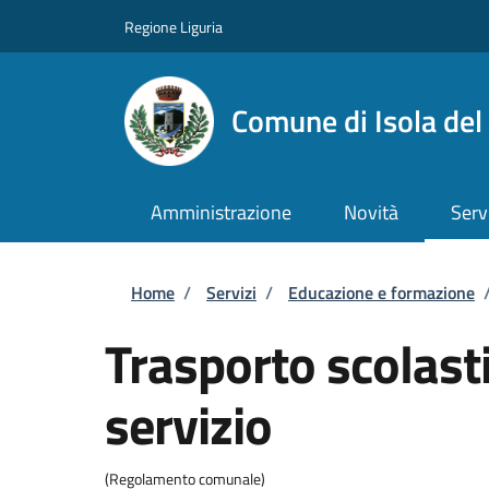
Salta al contenuto principale
Skip to footer content
Regione Liguria
Comune di Isola del
Amministrazione
Novità
Serv
Briciole di pane
Home
/
Servizi
/
Educazione e formazione
Trasporto scolasti
servizio
(Regolamento comunale)