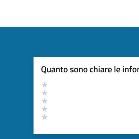
Quanto sono chiare le info
Valutazione
Valuta 5 stelle su 5
Valuta 4 stelle su 5
Valuta 3 stelle su 5
Valuta 2 stelle su 5
Valuta 1 stelle su 5