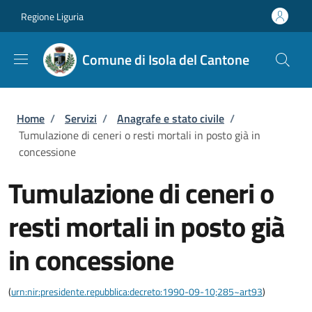
Salta al contenuto principale
Skip to footer content
Regione Liguria
Comune di Isola del Cantone
Briciole di pane
Home
/
Servizi
/
Anagrafe e stato civile
/
Tumulazione di ceneri o resti mortali in posto già in
concessione
Tumulazione di ceneri o
resti mortali in posto già
in concessione
(
urn:nir:presidente.repubblica:decreto:1990-09-10;285~art93
)