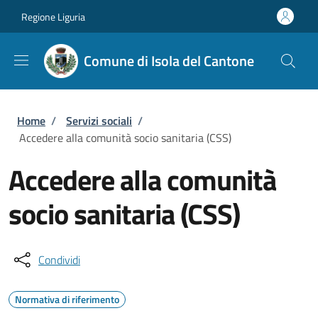
Salta al contenuto principale
Skip to footer content
Regione Liguria
Comune di Isola del Cantone
Briciole di pane
Home
/
Servizi sociali
/
Accedere alla comunità socio sanitaria (CSS)
Accedere alla comunità
socio sanitaria (CSS)
Condividi
Normativa di riferimento