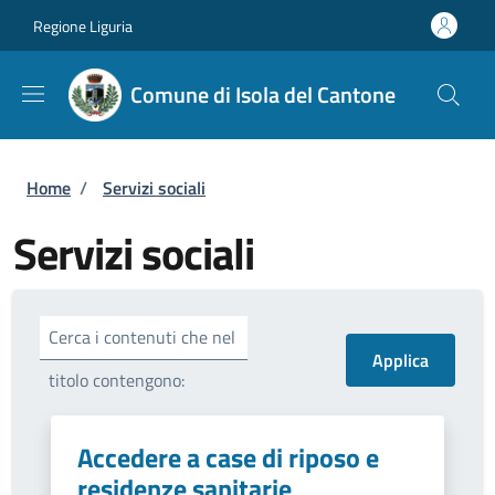
Salta al contenuto principale
Skip to footer content
Regione Liguria
Comune di Isola del Cantone
Briciole di pane
Home
/
Servizi sociali
Servizi sociali
Cerca i contenuti che nel
titolo contengono:
Accedere a case di riposo e
residenze sanitarie