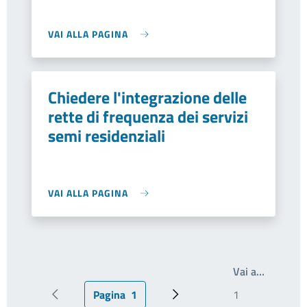
VAI ALLA PAGINA
Chiedere l'integrazione delle
rette di frequenza dei servizi
semi residenziali
VAI ALLA PAGINA
Write th
Vai a…
Pagina
1
Pagina precedente
Pagina attuale
Prossima pagina