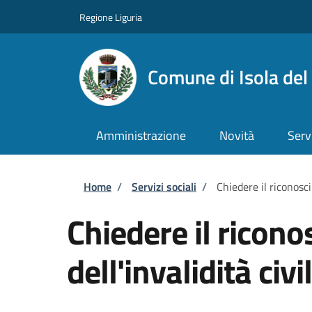
Salta al contenuto principale
Skip to footer content
Regione Liguria
Comune di Isola del
Amministrazione
Novità
Serv
Briciole di pane
Home
/
Servizi sociali
/
Chiedere il riconosci
Chiedere il ricon
dell'invalidità civi