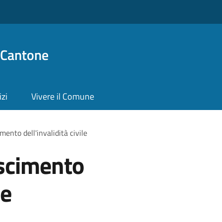
 Cantone
izi
Vivere il Comune
mento dell'invalidità civile
oscimento
le