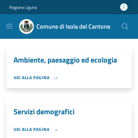
Salta al contenuto principale
Skip to footer content
Regione Liguria
Comune di Isola del Cantone
Ambiente, paesaggio ed ecologia
VAI ALLA PAGINA
Servizi demografici
VAI ALLA PAGINA